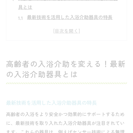
具とは
最新技術を活用した入浴介助器具の特長
高齢者に優しいデザインの重要性
入浴介助器具の進化とその背景
ユーザーフィードバックが生み出す改良
最新の入浴介助器具を選ぶ際のチェックポ
高齢者の入浴介助を変える！最新
イント
の入浴介助器具とは
介護現場での実用性に注目した製品選び
入浴介助器具の選び方と高齢者の安全を守るポ
イント
最新技術を活用した入浴介助器具の特長
高齢者の体力と健康状態を考慮した選択
高齢者の入浴をより安全かつ効果的にサポートするため
安全性を確保するための器具の構造
に、最新技術を取り入れた入浴介助器具が注目されてい
入浴環境に応じた器具の選択肢
ます。これらの器具は、例えばセンサー技術による無理