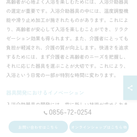
高齢者が心地よく入浴を楽しむためには、入浴介助器具
の選定が重要です。入浴介助器具の中には、温度調整機
能や滑り止め加工が施されたものがあります。これによ
り、高齢者が安心して入浴を楽しむことができ、リラク
ゼーション効果も得られます。また、介護者にとっても
負担が軽減され、介護の質が向上します。快適さを追求
するためには、まず介護者と高齢者のニーズを把握し、
それに応じた器具を選ぶことが大切です。これにより、
入浴という日常の一部が特別な時間に変わります。
器具開発におけるイノベーション
入浴介助器具の開発には、常に新しい技術が求められま
0856-72-0254
す。特に高齢者向けの入浴介助器具では、素材や機能の
安全性が重視されています。最近では、人工知能を活用
お問い合わせはこちら
オンラインショップはこちら
した温度管理システムや、使用者の動作をサポートする