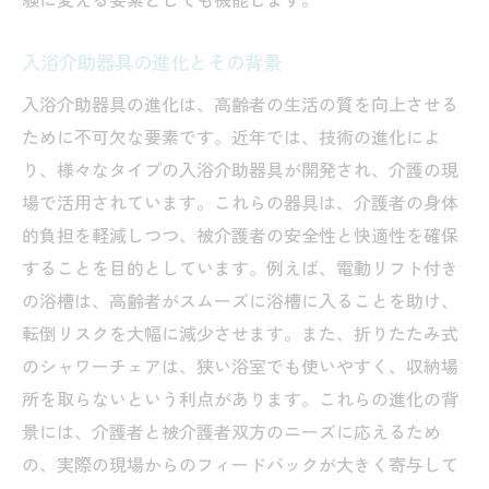
方法
高齢者の生活における入浴の重要性
入浴介助器具の進化とその背景
器具がもたらす生活の質の向上
入浴介助器具の進化は、高齢者の生活の質を向上させる
入浴が高齢者に与える心理的効果
ために不可欠な要素です。近年では、技術の進化によ
り、様々なタイプの入浴介助器具が開発され、介護の現
生活の質を高めるための具体的なアイデア
場で活用されています。これらの器具は、介護者の身体
長期的な視点での器具の選び方
的負担を軽減しつつ、被介護者の安全性と快適性を確保
使用後の高齢者の声から見る効果
することを目的としています。例えば、電動リフト付き
体験者の声から見る入浴介助器具の選び方と活
の浴槽は、高齢者がスムーズに浴槽に入ることを助け、
用法
転倒リスクを大幅に減少させます。また、折りたたみ式
実際の使用者が語る器具の魅力
のシャワーチェアは、狭い浴室でも使いやすく、収納場
選び方のヒントを得るための体験談
所を取らないという利点があります。これらの進化の背
活用法の工夫で得られる効果
景には、介護者と被介護者双方のニーズに応えるため
ベストな選択をするための体験談
の、実際の現場からのフィードバックが大きく寄与して