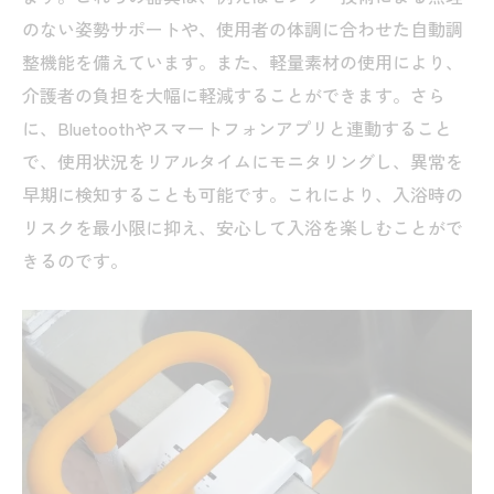
介助者の負担を軽減するための工夫
のない姿勢サポートや、使用者の体調に合わせた自動調
高齢者の心理的安心感を重視した製品
整機能を備えています。また、軽量素材の使用により、
購入前に確認すべき機能と性能
介護者の負担を大幅に軽減することができます。さら
介護者必見！入浴介助器具で負担軽減と安心感
に、Bluetoothやスマートフォンアプリと連動すること
を実現
で、使用状況をリアルタイムにモニタリングし、異常を
介護者の声から見る器具の効果
早期に検知することも可能です。これにより、入浴時の
リスクを最小限に抑え、安心して入浴を楽しむことがで
操作が簡単な器具の選び方
きるのです。
介護者の身体負担を減らすアイデア
心理的なサポートを実現する器具
高齢者の自主性をサポートするデザイン
経済的負担を考慮した器具の選択
入浴介助器具の実例紹介とその効果的な使用法
特定の器具の使用例とその効果
使用時の注意点と安全対策