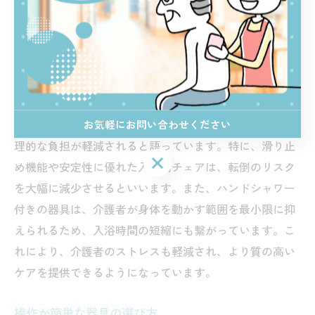
介護者の声から見る器具の効果
高齢者の入浴介助において、実際に介護者がどのように
器具を利用しているのか、その効果を知ることは重要で
す。多くの介護者は、入浴介助器具を使用することで物
お気軽にお問い合わせください
理的な負担が軽減されると語っています。特に、滑り止
お気軽にお問い合わせください
め機能や安定性に優れた入浴用チェアは、転倒のリスク
を大幅に減少させるといいます。また、ハンドシャワー
付きの器具は、介護者が身体を動かす範囲を最小限に抑
えられるため、入浴時間の短縮にも繋がっています。こ
れにより、介護者のストレスも軽減され、より質の高い
ケアを提供できるようになっています。
操作が簡単な器具の選び方