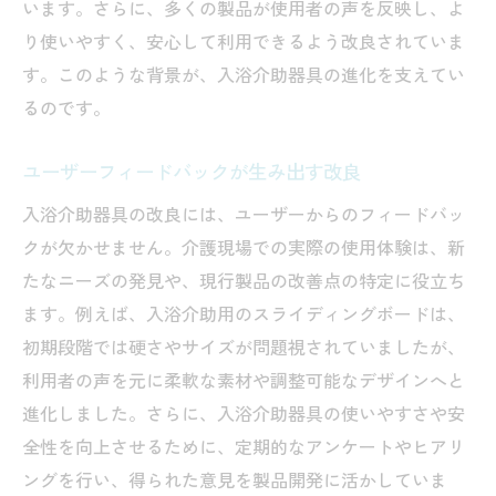
います。さらに、多くの製品が使用者の声を反映し、よ
介護者と高齢者の両者の視点から見る
り使いやすく、安心して利用できるよう改良されていま
体験者が語る器具のメリットとデメリット
す。このような背景が、入浴介助器具の進化を支えてい
入浴介助器具がもたらす高齢者ケアの新時代
るのです。
これからの高齢者ケアにおける新潮流
入浴介助器具がもたらす変革
ユーザーフィードバックが生み出す改良
ケアの質を高めるための新しいアプローチ
入浴介助器具の改良には、ユーザーからのフィードバッ
高齢者ケアの未来を切り開く技術
クが欠かせません。介護現場での実際の使用体験は、新
新時代の介護に求められるもの
たなニーズの発見や、現行製品の改善点の特定に役立ち
入浴介助器具がもたらす未来の展望
ます。例えば、入浴介助用のスライディングボードは、
初期段階では硬さやサイズが問題視されていましたが、
利用者の声を元に柔軟な素材や調整可能なデザインへと
進化しました。さらに、入浴介助器具の使いやすさや安
全性を向上させるために、定期的なアンケートやヒアリ
ングを行い、得られた意見を製品開発に活かしていま