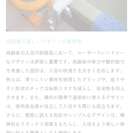
介護現場での使用事例から学ぶ
器具のメンテナンスと長寿命化
高齢者の満足度が高い器具とは
実際の介護現場でのフィードバック
高齢者に優しいデザインの重要性
高齢者入浴支援の現場で役立つ入浴介助器具の
高齢者の入浴介助器具において、ユーザーフレンドリー
秘密
なデザインは非常に重要です。高齢者の体力や動作能力
現場で評価される器具の特長
を考慮した設計は、入浴の快適さを大きく左右します。
例えば、滑りにくい素材を使用したグリップや、座りや
入浴介助器具の隠れた利点
すい形状のチェアは転倒リスクを減らし、安全性を向上
介護者と高齢者双方に利点のある器具
させます。また、操作が簡単で直感的に使えるデザイン
現場で実際に使われている器具の紹介
は、使用者自身が自立して入浴する際にも役立ちます。
高齢者が心地よく感じる秘密
さらに、視覚に訴える色彩やシンプルなデザインは、精
器具開発におけるイノベーション
神的なリラックス効果をもたらし、入浴をより楽しい体
入浴介助器具で高齢者の生活の質を向上させる
験に変える要素としても機能します。