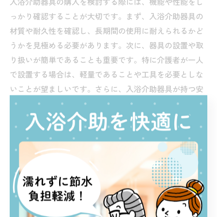
入浴介助器具の購入を検討する際には、機能や性能をし
っかり確認することが大切です。まず、入浴介助器具の
材質や耐久性を確認し、長期間の使用に耐えられるかど
うかを見極める必要があります。次に、器具の設置や取
り扱いが簡単であることも重要です。特に介護者が一人
で設置する場合は、軽量であることや工具を必要としな
いことが望ましいです。さらに、入浴介助器具が持つ安
全機能、例えば温度調整機能や転倒防止機能も考慮すべ
きポイントです。これらを総合的に評価し、高齢者や介
護者にとって最適な製品を選ぶことが、安心で快適な入
浴体験に繋がります。
介護者必見！入浴介助器具で負担
軽減と安心感を実現