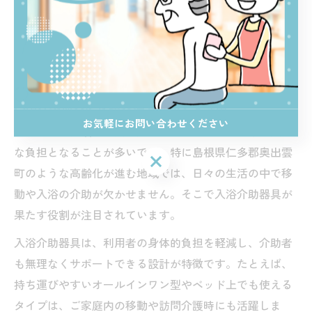
快適な移動と入浴を叶える介助器
具の魅力
入浴介助器具が移動負担を軽減する理由
お気軽にお問い合わせください
シニア層や介護が必要な方にとって、入浴や移動は大き
な負担となることが多いです。特に島根県仁多郡奥出雲
お気軽にお問い合わせください
町のような高齢化が進む地域では、日々の生活の中で移
動や入浴の介助が欠かせません。そこで入浴介助器具が
果たす役割が注目されています。
入浴介助器具は、利用者の身体的負担を軽減し、介助者
も無理なくサポートできる設計が特徴です。たとえば、
持ち運びやすいオールインワン型やベッド上でも使える
タイプは、ご家庭内の移動や訪問介護時にも活躍しま