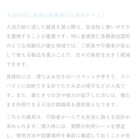
ー
入浴介助に最適な器具選びの基本ポイント
移動と入浴を快適にする器具の選び方
入浴介助に適した器具を選ぶ際は、安全性と使いやすさ
バス利用者におすすめの介助器具一覧
を重視することが重要です。特に島根県仁多郡奥出雲町
高齢者が安心できるバスアクセサリーの魅
のような高齢化が進む地域では、ご家族や介護者が安心
力
して使える製品を選ぶことで、日々の負担を大きく軽減
快適な移動と入浴を叶える介助器具の魅力
できます。
入浴介助器具が移動負担を軽減する理由
具体的には、滑り止め付きのバスマットや手すり、コン
快適さを追求したシニア向け介助器具の特
パクトに収納できる折りたたみ式の椅子などが人気で
徴
す。また、寝たきりの方や体力が低下した方には、寝た
安全性に優れた入浴介助器具の選び方
まま利用できる入浴介助器具も選択肢となります。
バス移動時の入浴介助器具活用事例
これらの器具は、介助者が一人でも安全に扱える設計が
心身の負担を減らす入浴介助器具の工夫
求められます。導入時には、実際の利用シーンを想定
介護現場で活躍する器具と活用ポイント
し、使用方法や設置場所を事前に確認しておくことが失