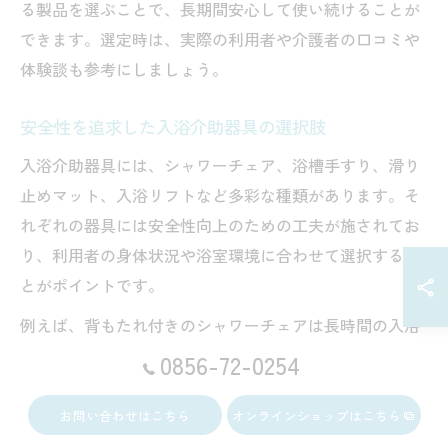
る製品を選ぶことで、長期間安心して使い続けることが
できます。選定時は、実際の利用者や介護者の口コミや
体験談も参考にしましょう。
安全性を追求した入浴介助器具の選択肢
入浴介助器具には、シャワーチェア、浴槽手すり、滑り
止めマット、入浴リフトなど多彩な種類があります。そ
れぞれの器具には安全性向上のための工夫が施されてお
り、利用者の身体状況や浴室環境に合わせて選択するこ
とがポイントです。
例えば、背もたれ付きのシャワーチェアは長時間の入浴
でも疲れにくく、脚部に吸盤が付いているタイプは浴室
0856-72-0254
床にしっかり固定されます。浴槽手すりは握りやすさと
設置の安定性が重視されており、転倒リスクを大幅に軽
お問い合わせはこちら
オンラインショップはこちら
減します。