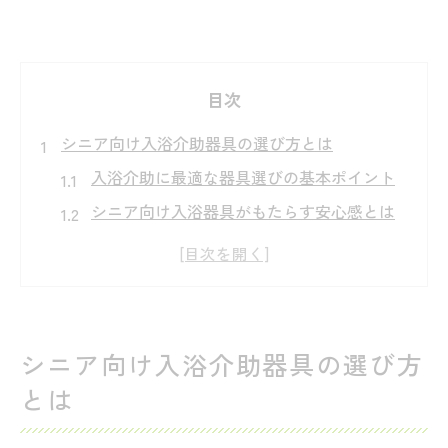
目次
シニア向け入浴介助器具の選び方とは
入浴介助に最適な器具選びの基本ポイント
シニア向け入浴器具がもたらす安心感とは
高齢者に優しい入浴介助器具の特徴を解説
迷わないための入浴介助器具チェックリス
ト
家族で選ぶ入浴介助器具の選定基準
シニア向け入浴介助器具の選び方
奥出雲町で役立つバスアクセサリー特集
とは
バス利用時に便利な入浴介助器具の実力
奥出雲町で注目のシニア用バスアクセサリ