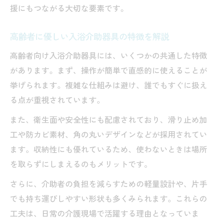
毎日の入浴介助を楽にする器具活用法
援にもつながる大切な要素です。
生活を豊かにする入浴介助器具の選び方
高齢者の自立を助ける入浴介助器具とは
高齢者に優しい入浴介助器具の特徴を解説
入浴介助器具と共に安心な日常を実現
高齢者向け入浴介助器具には、いくつかの共通した特徴
介助者にも優しい入浴介助器具の特徴
があります。まず、操作が簡単で直感的に使えることが
挙げられます。複雑な仕組みは避け、誰でもすぐに扱え
る点が重視されています。
また、衛生面や安全性にも配慮されており、滑り止め加
工や防カビ素材、角の丸いデザインなどが採用されてい
ます。収納性にも優れているため、使わないときは場所
を取らずにしまえるのもメリットです。
さらに、介助者の負担を減らすための軽量設計や、片手
でも持ち運びしやすい形状も多くみられます。これらの
工夫は、日常の介護現場で活躍する理由となっていま