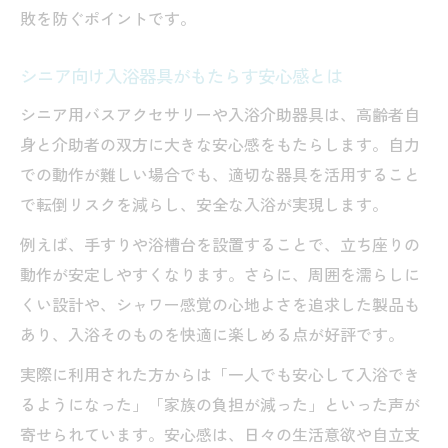
入浴介助器具が介護現場にもたらす効果
敗を防ぐポイントです。
現場で信頼される入浴介助器具の選定法
シニア向け入浴器具がもたらす安心感とは
介護の安全性を高める器具活用テクニック
シニア用バスアクセサリーや入浴介助器具は、高齢者自
入浴介助器具導入時のチェックポイント
身と介助者の双方に大きな安心感をもたらします。自力
介助を効率化する入浴用器具の実例紹介
での動作が難しい場合でも、適切な器具を活用すること
高齢者も安心できるサポート用品の秘訣
で転倒リスクを減らし、安全な入浴が実現します。
安心の入浴介助器具が高齢者を守る理由
例えば、手すりや浴槽台を設置することで、立ち座りの
シニアが選ぶべきサポート用品の条件
動作が安定しやすくなります。さらに、周囲を濡らしに
安全性を追求した入浴介助器具の選択肢
くい設計や、シャワー感覚の心地よさを追求した製品も
快適な暮らしに役立つサポート器具の活用
あり、入浴そのものを快適に楽しめる点が好評です。
法
実際に利用された方からは「一人でも安心して入浴でき
家族も安心できる入浴介助器具の工夫
るようになった」「家族の負担が減った」といった声が
日常生活を支える入浴介助の実践ガイド
寄せられています。安心感は、日々の生活意欲や自立支